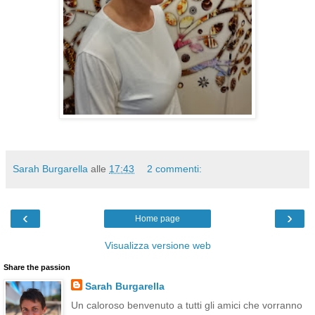
Sarah Burgarella
alle
17:43
2 commenti:
‹
›
Home page
Visualizza versione web
Share the passion
Sarah Burgarella
Un caloroso benvenuto a tutti gli amici che vorranno