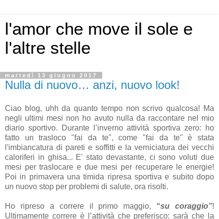
l'amor che move il sole e
l'altre stelle
martedì 13 giugno 2017
Nulla di nuovo… anzi, nuovo look!
Ciao blog, uhh da quanto tempo non scrivo qualcosa! Ma
negli ultimi mesi non ho avuto nulla da raccontare nel mio
diario sportivo. Durante l’inverno attività sportiva zero: ho
fatto un trasloco "fai da te", come "fai da te" è stata
l'imbiancatura di pareti e soffitti e la verniciatura dei vecchi
caloriferi in ghisa... E' stato devastante, ci sono voluti due
mesi per traslocare e due mesi per recuperare le energie!
Poi in primavera una timida ripresa sportiva e subito dopo
un nuovo stop per problemi di salute, ora risolti.
Ho ripreso a correre il primo maggio,
“
su coraggio
”
!
Ultimamente correre è l’attività che preferisco: sarà che la